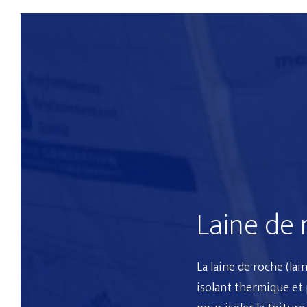
Laine de 
La
laine de roche
(
lai
isolant thermique
et 