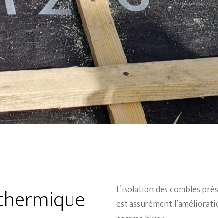
 thermique
L’
isolation des combles
prés
est assurément l’améliorat