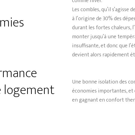
comme hiver.
Les
combles
, qu’il s’agisse d
omies
à l’origine de 30% des
déper
durant les fortes chaleurs, l
monter jusqu’à une températ
insuffisante, et donc que l’
é
devient alors rapidement ét
ormance
Une
bonne isolation
des
co
e logement
économies
importantes, et
en gagnant en
confort the