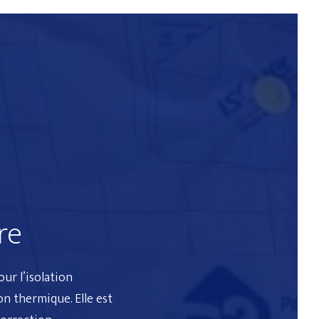
n
re
our l’
isolation
ion thermique
. Elle est