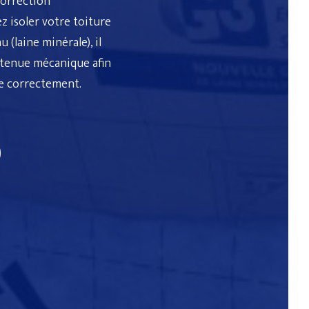
correction
ez
isoler votre toiture
u (
laine minérale
), il
a tenue mécanique afin
ée correctement.