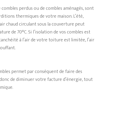
e
combles perdus
ou de
combles aménagés
, sont
ditions thermiques
de
votre maison
. L’été,
’air chaud circulant sous la
couverture
peut
ure de 70°C. Si l’
isolation
de vos
combles
est
tanchéité à l’air
de votre
toiture
est limitée, l’air
ouffant.
mbles
permet par conséquent de
faire des
 donc de diminuer votre
facture d’énergie
, tout
rmique
.