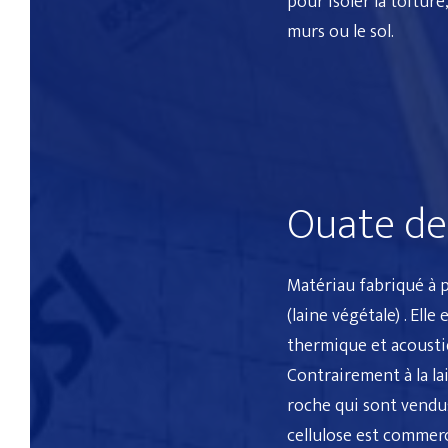
pour isoler
la
toiture
murs
ou le sol.
Ouate de 
Matériau fabriqué à p
(
laine végétale
) . Elle
thermique et acoust
Contrairement à la
la
roche
qui sont vendus
cellulose
est commerci