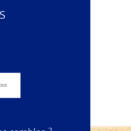
s
ous