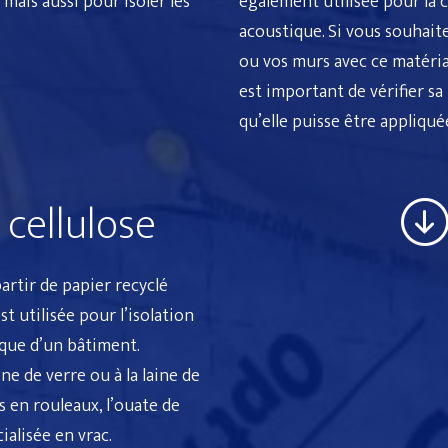
, mais aussi pour
isoler les
également utilisée pour la 
acoustique. Si vous souhait
ou vos murs avec ce matéria
est important de vérifier s
qu’elle puisse être appliqu
cellulose
artir de papier recyclé
 est utilisée pour l’
isolation
ique
d’un bâtiment.
ine de verre
ou à la
laine de
 en rouleaux, l’
ouate de
alisée en vrac.